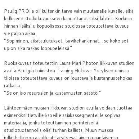
Paulig PROlla oli kuitenkin tarve vain muutamalle kuvalle, eikä
kalliiseen studiokuvaukseen kannattanut siksi lähteä. Korkean
hinnan lisäksi ulkopuolisessa studiossa toteutettava kuvaus
vie paljon aikaa.
”Sopiminen, aikataulutukset, tarvikehankinnat… se koko set
up on aika raskas loppupeleissä.”
Ruokakuvaus toteutettiin Laura Mari Photon liikkuvan studion
avulla Pauligin toimiston Training Hubissa. Yrityksen omissa
tiloissa toteutettava kuvaus on joustava ja kustannustehokas
ratkaisu.
”Se on iso resurssien ja kustannusten säästö.”
Lähteenmäen mukaan liikkuvan studion avulla voidaan tuottaa
esimerkiksi tietyille kapeille asiakassegmenteille sopivaa
materiaalia, jonka toteuttaminen perinteisellä
studiotuotannolla olisi turhan kallista. Muun muassa
julkishallinnon asiakkaat tarvitsevat aivan omanlaisensa