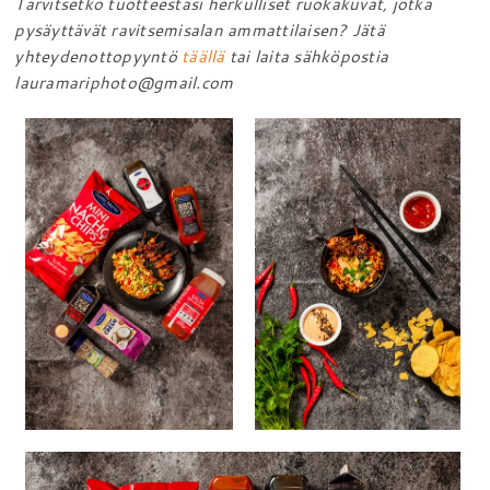
Tarvitsetko tuotteestasi herkulliset ruokakuvat, jotka
pysäyttävät ravitsemisalan ammattilaisen? Jätä
yhteydenottopyyntö
täällä
tai laita sähköpostia
lauramariphoto@gmail.com