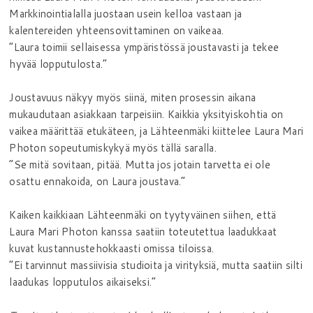
Markkinointialalla juostaan usein kelloa vastaan ja
kalentereiden yhteensovittaminen on vaikeaa.
”Laura toimii sellaisessa ympäristössä joustavasti ja tekee
hyvää lopputulosta.”
Joustavuus näkyy myös siinä, miten prosessin aikana
mukaudutaan asiakkaan tarpeisiin. Kaikkia yksityiskohtia on
vaikea määrittää etukäteen, ja Lähteenmäki kiittelee Laura Mari
Photon sopeutumiskykyä myös tällä saralla.
”Se mitä sovitaan, pitää. Mutta jos jotain tarvetta ei ole
osattu ennakoida, on Laura joustava.”
Kaiken kaikkiaan Lähteenmäki on tyytyväinen siihen, että
Laura Mari Photon kanssa saatiin toteutettua laadukkaat
kuvat kustannustehokkaasti omissa tiloissa.
”Ei tarvinnut massiivisia studioita ja virityksiä, mutta saatiin silti
laadukas lopputulos aikaiseksi.”