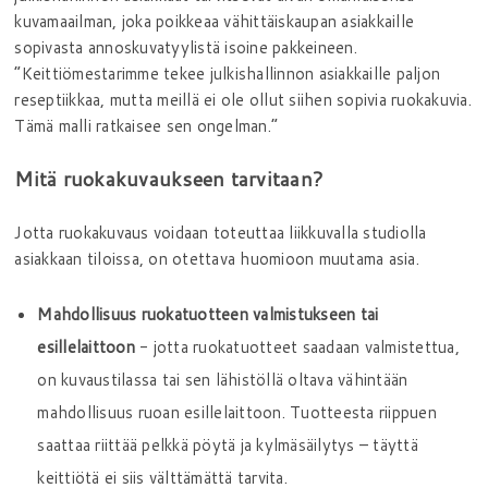
kuvamaailman, joka poikkeaa vähittäiskaupan asiakkaille
sopivasta annoskuvatyylistä isoine pakkeineen.
”Keittiömestarimme tekee julkishallinnon asiakkaille paljon
reseptiikkaa, mutta meillä ei ole ollut siihen sopivia ruokakuvia.
Tämä malli ratkaisee sen ongelman.”
Mitä ruokakuvaukseen tarvitaan?
Jotta ruokakuvaus voidaan toteuttaa liikkuvalla studiolla
asiakkaan tiloissa, on otettava huomioon muutama asia.
Mahdollisuus ruokatuotteen valmistukseen tai
esillelaittoon
- jotta ruokatuotteet saadaan valmistettua,
on kuvaustilassa tai sen lähistöllä oltava vähintään
mahdollisuus ruoan esillelaittoon. Tuotteesta riippuen
saattaa riittää pelkkä pöytä ja kylmäsäilytys – täyttä
keittiötä ei siis välttämättä tarvita.