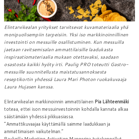
Elintarvikealan yritykset tarvitsevat kuvamateriaalia yhä
monipuolisempiin tarpeisiin. Yksi iso markkinoinnillinen
investointi on messuille osallistuminen. Kun messuilla
jaetaan ravitsemisalan ammattilaisille laadukasta
inspiraatiomateriaalia mukaan otettavaksi, saadaan
osastosta kaikki hyöty irti. Paulig PRO toteutti Gastro-
messuille suunnitellusta maistatusannoksesta
reseptikortin yhdessä Laura Mari Photon ruokakuvaaja
Laura Hujasen kanssa.
Elintarvikealan markkinoinnin ammattilainen
Pia Lähteenmäki
toteaa, ettei ison messuinvestoinnin kohdalla kannata alkaa
säästämään yhdessä pikkuasiassa.
”Ammattikuvaajaa käyttämällä saimme laadukkaan ja
ammattimaisen vaikutelman.”
Pauligilla Marketing Activation Mangerina työskennellyt