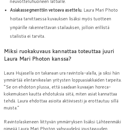
neuvotteluhuoneen lattialle.
Asiakassegmenttiin vetoava asettelu.
Laura Mari Photo
hoitaa tarvittaessa kuvauksen lisäksi myös tuotteen
ympärille rakennettavan stailauksen, jolloin erillistä
stailistia ei tarvita.
Miksi ruokakuvaus kannattaa toteuttaa juuri
Laura Mari Photon kanssa?
Laura Hujasella on takanaan ura ravintola-alalla, ja siksi hän
ymmärtää elintarvikealan yritysten loppuasiakkaiden tarpeita.
”Se on ehdoton plussa, että saadaan kuvaajan horeca-
kokemuksen kautta ehdotuksia siitä, miten asiat kannattaa
tehdä. Laura ehdottaa asioita aktiivisesti ja erottautuu sillä
muista.”
Ravintolaskeneen liittyvän ymmärryksen lisäksi Lähteenmäki
nimeää Laura Mari Photon vahvuudeksi joustavuuden.