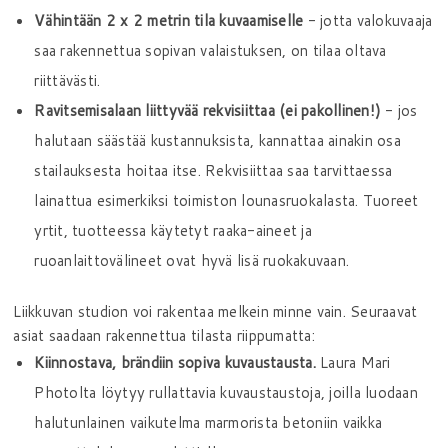
Vähintään 2 x 2 metrin tila kuvaamiselle
- jotta valokuvaaja
saa rakennettua sopivan valaistuksen, on tilaa oltava
riittävästi.
Ravitsemisalaan liittyvää rekvisiittaa (ei pakollinen!)
- jos
halutaan säästää kustannuksista, kannattaa ainakin osa
stailauksesta hoitaa itse. Rekvisiittaa saa tarvittaessa
lainattua esimerkiksi toimiston lounasruokalasta. Tuoreet
yrtit, tuotteessa käytetyt raaka-aineet ja
ruoanlaittovälineet ovat hyvä lisä ruokakuvaan.
Liikkuvan studion voi rakentaa melkein minne vain. Seuraavat
asiat saadaan rakennettua tilasta riippumatta:
Kiinnostava, brändiin sopiva kuvaustausta.
Laura Mari
Photolta löytyy rullattavia kuvaustaustoja, joilla luodaan
halutunlainen vaikutelma marmorista betoniin vaikka