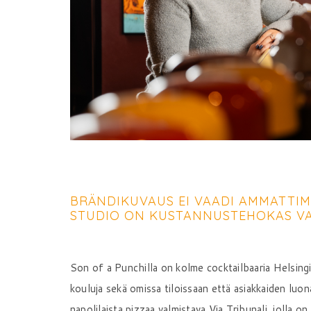
BRÄNDIKUVAUS EI VAADI AMMATTIMA
STUDIO ON KUSTANNUSTEHOKAS V
Son of a Punchilla on kolme cocktailbaaria Helsingiss
kouluja sekä omissa tiloissaan että asiakkaiden lu
napolilaista pizzaa valmistava Via Tribunali, jolla on