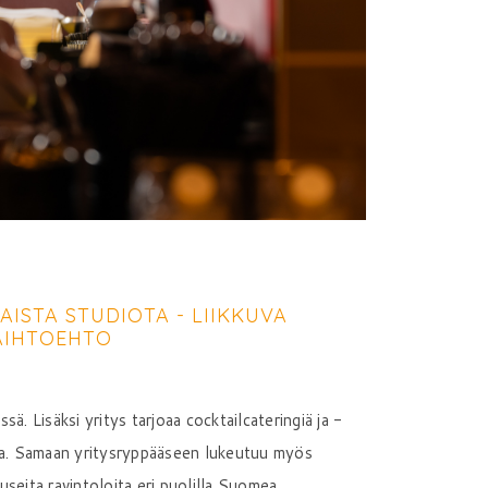
ISTA STUDIOTA - LIIKKUVA
AIHTOEHTO
ä. Lisäksi yritys tarjoaa cocktailcateringiä ja -
ona. Samaan yritysryppääseen lukeutuu myös
 useita ravintoloita eri puolilla Suomea.