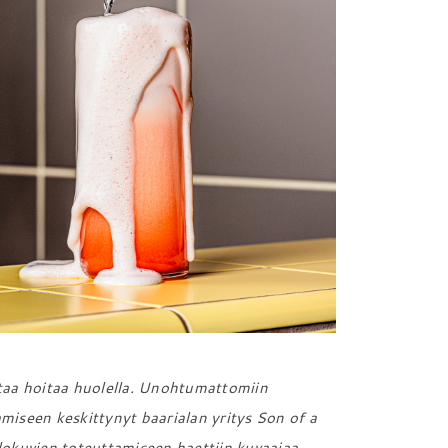
ttaa hoitaa huolella. Unohtumattomiin
miseen keskittynyt baarialan yritys Son of a
okuvien toteuttamiseen haettiin kuvaajaa,