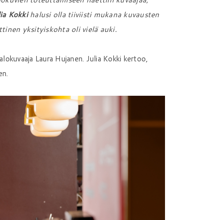
lia Kokki
halusi olla tiiviisti mukana kuvausten
tinen yksityiskohta oli vielä auki.
lokuvaaja Laura Hujanen. Julia Kokki kertoo,
en.