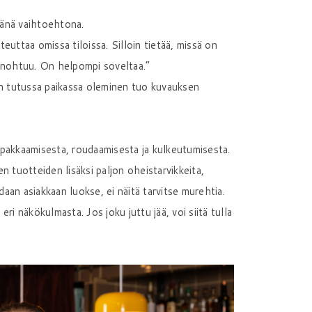
vänä vaihtoehtona.
ttaa omissa tiloissa. Silloin tietää, missä on
n unohtuu. On helpompi soveltaa.”
ten tutussa paikassa oleminen tuo kuvauksen
 pakkaamisesta, roudaamisesta ja kulkeutumisesta.
n tuotteiden lisäksi paljon oheistarvikkeita,
odaan asiakkaan luokse, ei näitä tarvitse murehtia.
 eri näkökulmasta. Jos joku juttu jää, voi siitä tulla