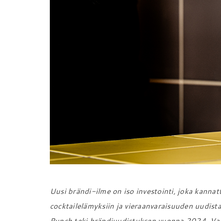
Uusi brändi-ilme on iso investointi, joka kanna
cocktailelämyksiin ja vieraanvaraisuuden uudista
Punch teki brändiuudistuksen vuonna 2024. Val