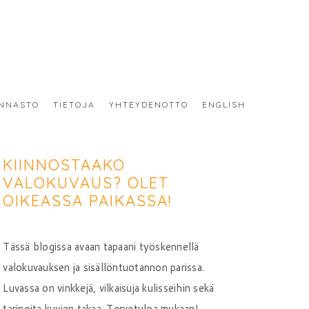
NNASTO
TIETOJA
YHTEYDENOTTO
ENGLISH
KIINNOSTAAKO
VALOKUVAUS? OLET
OIKEASSA PAIKASSA!
Tässä blogissa avaan tapaani työskennellä
valokuvauksen ja sisällöntuotannon parissa.
Luvassa on vinkkejä, vilkaisuja kulisseihin sekä
tarinoita kuvien takaa. Tervetuloa mukaan!