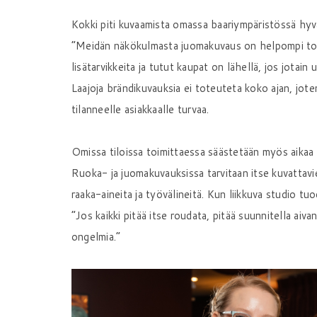
Kokki piti kuvaamista omassa baariympäristössä hy
”Meidän näkökulmasta juomakuvaus on helpompi toteu
lisätarvikkeita ja tutut kaupat on lähellä, jos jotai
Laajoja brändikuvauksia ei toteuteta koko ajan, jo
tilanneelle asiakkaalle turvaa.
Omissa tiloissa toimittaessa säästetään myös aikaa
Ruoka- ja juomakuvauksissa tarvitaan itse kuvattavie
raaka-aineita ja työvälineitä. Kun liikkuva studio tu
”Jos kaikki pitää itse roudata, pitää suunnitella aivan
ongelmia.”