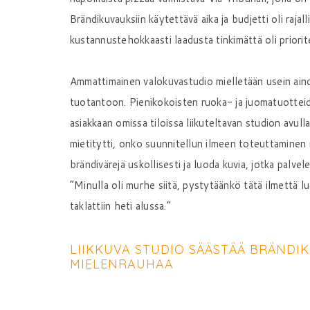
Brändikuvauksiin käytettävä aika ja budjetti oli raj
kustannustehokkaasti laadusta tinkimättä oli priorite
Ammattimainen valokuvastudio mielletään usein aino
tuotantoon. Pienikokoisten ruoka- ja juomatuottei
asiakkaan omissa tiloissa liikuteltavan studion avull
mietitytti, onko suunnitellun ilmeen toteuttaminen m
brändivärejä uskollisesti ja luoda kuvia, jotka palv
”Minulla oli murhe siitä, pystytäänkö tätä ilmettä l
taklattiin heti alussa.”
LIIKKUVA STUDIO SÄÄSTÄÄ BRÄNDI
MIELENRAUHAA