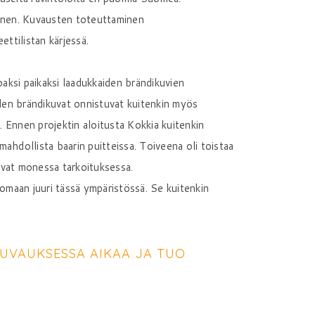
allinen. Kuvausten toteuttaminen
ettilistan kärjessä.
aksi paikaksi laadukkaiden brändikuvien
den brändikuvat onnistuvat kuitenkin myös
a. Ennen projektin aloitusta Kokkia kuitenkin
ahdollista baarin puitteissa. Toiveena oli toistaa
elevat monessa tarkoituksessa.
uomaan juuri tässä ympäristössä. Se kuitenkin
KUVAUKSESSA AIKAA JA TUO