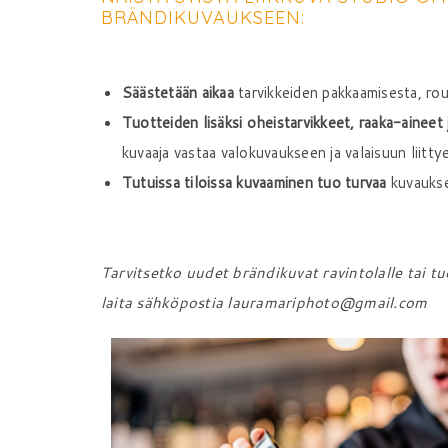
BRÄNDIKUVAUKSEEN:
Säästetään aikaa
tarvikkeiden pakkaamisesta, rou
Tuotteiden lisäksi oheistarvikkeet, raaka-aineet j
kuvaaja vastaa valokuvaukseen ja valaisuun liitty
Tutuissa tiloissa kuvaaminen tuo turvaa
kuvauksen
Tarvitsetko uudet brändikuvat ravintolalle tai 
laita sähköpostia lauramariphoto@gmail.com