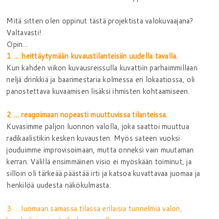
Mitä sitten olen oppinut tästä projektista valokuvaajana?
Valtavasti!
Opin…
1 … heittäytymään kuvaustilanteisiin uudella tavalla.
Kun kahden viikon kuvausreissulla kuvattiin parhaimmillaan
neljä drinkkiä ja baarimestaria kolmessa eri lokaatiossa, oli
panostettava kuvaamisen lisäksi ihmisten kohtaamiseen.
2 … reagoimaan nopeasti muuttuvissa tilanteissa.
Kuvasimme paljon luonnon valolla, joka saattoi muuttua
radikaalistikin kesken kuvausten. Myös sateen vuoksi
jouduimme improvisoimaan, mutta onneksi vain muutaman
kerran. Välillä ensimmäinen visio ei myöskään toiminut, ja
silloin oli tärkeää päästää irti ja katsoa kuvattavaa juomaa ja
henkilöä uudesta näkökulmasta.
3 … luomaan samassa tilassa erilaisia tunnelmia valon,