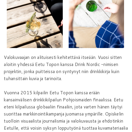
Valokuvaajan on alituisesti kehitettävä itseään. Vuosi sitten
aloitin yhdessä Eetu Topon kanssa Drink Nordic -nimisen
projektin, jonka puitteissa on syntynyt niin drinkkikirja kuin
tuhansittain kuvia ja tarinoita.
Vuonna 2015 kilpailin Eetu Topon kanssa erään
kansainvälisen drinkkikilpailun Pohjoismaiden finaalissa. Eetu
eteni kilpailussa globaaliin finaaliin, jota varten hänen täytyi
suorittaa markkinointikampanja juomansa ympärille. Opiskelin
tuolloin visuaalista journalismia ja valokuvausta ja ehdotinkin
Eetulle, että voisin syksyn lopputyönä tuottaa kuvamateriaalia