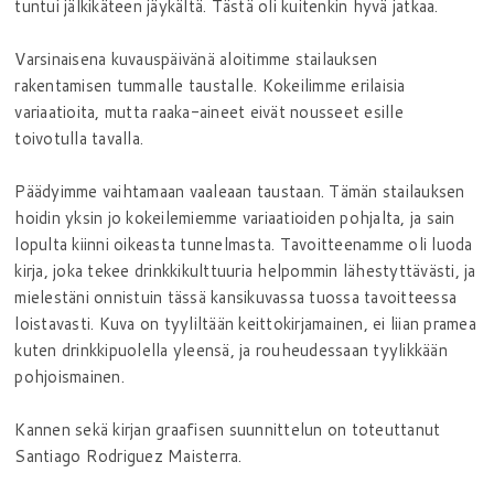
tuntui jälkikäteen jäykältä. Tästä oli kuitenkin hyvä jatkaa.
Varsinaisena kuvauspäivänä aloitimme stailauksen
rakentamisen tummalle taustalle. Kokeilimme erilaisia
variaatioita, mutta raaka-aineet eivät nousseet esille
toivotulla tavalla.
Päädyimme vaihtamaan vaaleaan taustaan. Tämän stailauksen
hoidin yksin jo kokeilemiemme variaatioiden pohjalta, ja sain
lopulta kiinni oikeasta tunnelmasta. Tavoitteenamme oli luoda
kirja, joka tekee drinkkikulttuuria helpommin lähestyttävästi, ja
mielestäni onnistuin tässä kansikuvassa tuossa tavoitteessa
loistavasti. Kuva on tyyliltään keittokirjamainen, ei liian pramea
kuten drinkkipuolella yleensä, ja rouheudessaan tyylikkään
pohjoismainen.
Kannen sekä kirjan graafisen suunnittelun on toteuttanut
Santiago Rodriguez Maisterra.