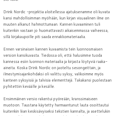
Drink Nordic -projektia aloitellessa ajatuksenamme oli kuvata
kansi mahdollisimman myöhään, kun kirjan visuaalinen ilme on
muuten alkanut hahmottumaan. Kannen kuvaaminen tuli
kuitenkin vastaan jo huomattavasti aikaisemmassa vaiheessa,
sillä kirjakaupoille piti saada ennakkomateriaalia.
Ennen varsinaisen kannen kuvaamista tein luonnosmaisen
version kansikuvasta. Tiedossa oli, että halusimme tuoda
kannessa esiin luonnon materiaalia ja kirjasta löytyviä raaka-
aineita. Koska Drink Nordic on jaoteltu sesongeittain, ja
ilmestymisajankohdaksi oli valittu syksy, valikoimme myös
kanteen syksyisiä ja talvisia elementtejä. Takakansi puolestaan
pyhitettiin keväälle ja kesälle.
Ensimmäinen versio rakentui pyöreään, kranssimaiseen
muotoon. Taustana käytetty harmaantunut lauta osoittautui
kuitenkin liian keskisävyiseksi tekstien kannalta, ja asettelukin