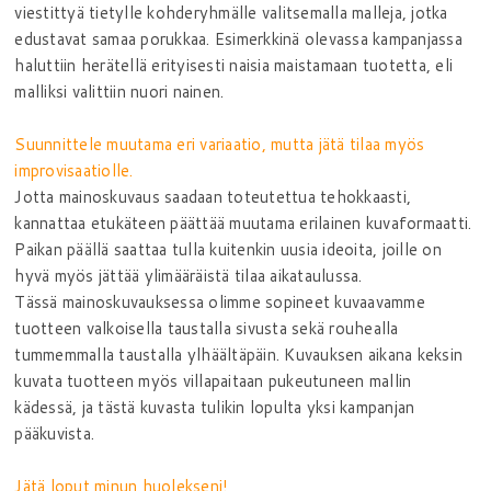
viestittyä tietylle kohderyhmälle valitsemalla malleja, jotka
edustavat samaa porukkaa. Esimerkkinä olevassa kampanjassa
haluttiin herätellä erityisesti naisia maistamaan tuotetta, eli
malliksi valittiin nuori nainen.
Suunnittele muutama eri variaatio, mutta jätä tilaa myös
improvisaatiolle.
Jotta mainoskuvaus saadaan toteutettua tehokkaasti,
kannattaa etukäteen päättää muutama erilainen kuvaformaatti.
Paikan päällä saattaa tulla kuitenkin uusia ideoita, joille on
hyvä myös jättää ylimääräistä tilaa aikataulussa.
Tässä mainoskuvauksessa olimme sopineet kuvaavamme
tuotteen valkoisella taustalla sivusta sekä rouhealla
tummemmalla taustalla ylhäältäpäin. Kuvauksen aikana keksin
kuvata tuotteen myös villapaitaan pukeutuneen mallin
kädessä, ja tästä kuvasta tulikin lopulta yksi kampanjan
pääkuvista.
Jätä loput minun huolekseni!