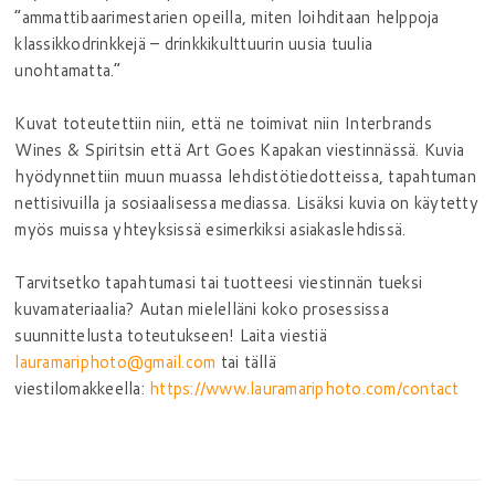
“ammattibaarimestarien opeilla, miten loihditaan helppoja
klassikkodrinkkejä – drinkkikulttuurin uusia tuulia
unohtamatta.”
Kuvat toteutettiin niin, että ne toimivat niin Interbrands
Wines & Spiritsin että Art Goes Kapakan viestinnässä. Kuvia
hyödynnettiin muun muassa lehdistötiedotteissa, tapahtuman
nettisivuilla ja sosiaalisessa mediassa. Lisäksi kuvia on käytetty
myös muissa yhteyksissä esimerkiksi asiakaslehdissä.
Tarvitsetko tapahtumasi tai tuotteesi viestinnän tueksi
kuvamateriaalia? Autan mielelläni koko prosessissa
suunnittelusta toteutukseen! Laita viestiä
lauramariphoto@gmail.com
tai tällä
viestilomakkeella:
https://www.lauramariphoto.com/contact