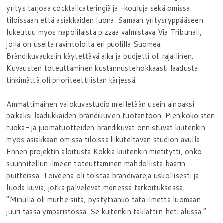
yritys tarjoaa cocktailcateringiä ja -kouluja sekä omissa
tiloissaan että asiakkaiden luona. Samaan yritysryppääseen
lukeutuu myös napolilaista pizzaa valmistava Via Tribunali,
jolla on useita ravintoloita eri puolilla Suomea.
Brändikuvauksiin käytettävä aika ja budjetti oli rajallinen.
Kuvausten toteuttaminen kustannustehokkaasti laadusta
tinkimättä oli prioriteettilistan kärjessä.
Ammattimainen valokuvastudio mielletään usein ainoaksi
paikaksi laadukkaiden brändikuvien tuotantoon. Pienikokoisten
ruoka- ja juomatuotteiden brändikuvat onnistuvat kuitenkin
myös asiakkaan omissa tiloissa liikuteltavan studion avulla.
Ennen projektin aloitusta Kokkia kuitenkin mietitytti, onko
suunnitellun ilmeen toteuttaminen mahdollista baarin
puitteissa. Toiveena oli toistaa brändivärejä uskollisesti ja
luoda kuvia, jotka palvelevat monessa tarkoituksessa.
”Minulla oli murhe siitä, pystytäänkö tätä ilmettä luomaan
juuri tässä ympäristössä. Se kuitenkin taklattiin heti alussa.”