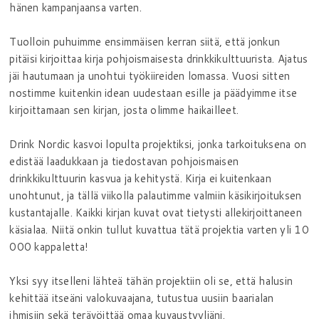
hänen kampanjaansa varten.
Tuolloin puhuimme ensimmäisen kerran siitä, että jonkun
pitäisi kirjoittaa kirja pohjoismaisesta drinkkikulttuurista. Ajatus
jäi hautumaan ja unohtui työkiireiden lomassa. Vuosi sitten
nostimme kuitenkin idean uudestaan esille ja päädyimme itse
kirjoittamaan sen kirjan, josta olimme haikailleet.
Drink Nordic kasvoi lopulta projektiksi, jonka tarkoituksena on
edistää laadukkaan ja tiedostavan pohjoismaisen
drinkkikulttuurin kasvua ja kehitystä. Kirja ei kuitenkaan
unohtunut, ja tällä viikolla palautimme valmiin käsikirjoituksen
kustantajalle. Kaikki kirjan kuvat ovat tietysti allekirjoittaneen
käsialaa. Niitä onkin tullut kuvattua tätä projektia varten yli 10
000 kappaletta!
Yksi syy itselleni lähteä tähän projektiin oli se, että halusin
kehittää itseäni valokuvaajana, tutustua uusiin baarialan
ihmisiin sekä terävöittää omaa kuvaustyyliäni.