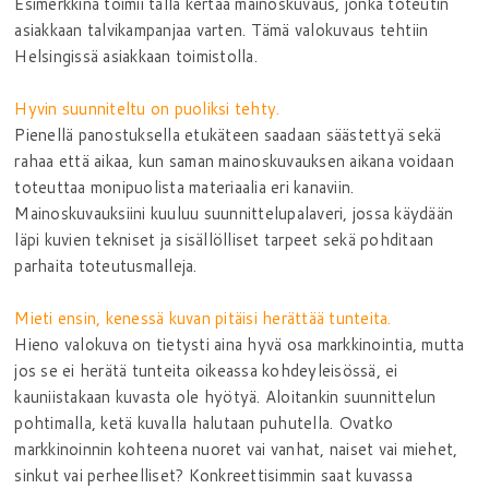
Esimerkkinä toimii tällä kertaa mainoskuvaus, jonka toteutin
asiakkaan talvikampanjaa varten. Tämä valokuvaus tehtiin
Helsingissä asiakkaan toimistolla.
Hyvin suunniteltu on puoliksi tehty.
Pienellä panostuksella etukäteen saadaan säästettyä sekä
rahaa että aikaa, kun saman mainoskuvauksen aikana voidaan
toteuttaa monipuolista materiaalia eri kanaviin.
Mainoskuvauksiini kuuluu suunnittelupalaveri, jossa käydään
läpi kuvien tekniset ja sisällölliset tarpeet sekä pohditaan
parhaita toteutusmalleja.
Mieti ensin, kenessä kuvan pitäisi herättää tunteita.
Hieno valokuva on tietysti aina hyvä osa markkinointia, mutta
jos se ei herätä tunteita oikeassa kohdeyleisössä, ei
kauniistakaan kuvasta ole hyötyä. Aloitankin suunnittelun
pohtimalla, ketä kuvalla halutaan puhutella. Ovatko
markkinoinnin kohteena nuoret vai vanhat, naiset vai miehet,
sinkut vai perheelliset? Konkreettisimmin saat kuvassa