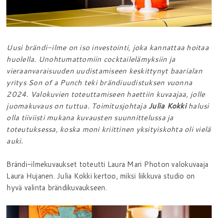
Uusi brändi-ilme on iso investointi, joka kannattaa hoitaa
huolella. Unohtumattomiin cocktailelämyksiin ja
vieraanvaraisuuden uudistamiseen keskittynyt baarialan
yritys Son of a Punch teki brändiuudistuksen vuonna
2024. Valokuvien toteuttamiseen haettiin kuvaajaa, jolle
juomakuvaus on tuttua. Toimitusjohtaja
Julia Kokki
halusi
olla tiiviisti mukana kuvausten suunnittelussa ja
toteutuksessa, koska moni kriittinen yksityiskohta oli vielä
auki.
Brändi-ilmekuvaukset toteutti Laura Mari Photon valokuvaaja
Laura Hujanen. Julia Kokki kertoo, miksi liikkuva studio on
hyvä valinta brändikuvaukseen.