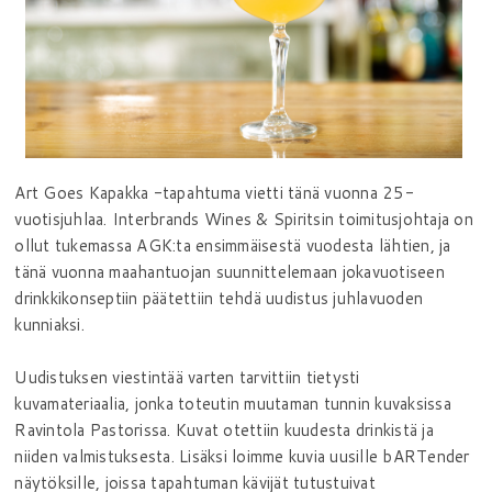
Art Goes Kapakka -tapahtuma vietti tänä vuonna 25-
vuotisjuhlaa. Interbrands Wines & Spiritsin toimitusjohtaja on
ollut tukemassa AGK:ta ensimmäisestä vuodesta lähtien, ja
tänä vuonna maahantuojan suunnittelemaan jokavuotiseen
drinkkikonseptiin päätettiin tehdä uudistus juhlavuoden
kunniaksi.
Uudistuksen viestintää varten tarvittiin tietysti
kuvamateriaalia, jonka toteutin muutaman tunnin kuvaksissa
Ravintola Pastorissa. Kuvat otettiin kuudesta drinkistä ja
niiden valmistuksesta. Lisäksi loimme kuvia uusille bARTender
näytöksille, joissa tapahtuman kävijät tutustuivat