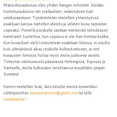
Mainoskuvauksissa olen yhden hengen tehotiimi. Hoidan
tuotekuvauksissa niin stailauksen, valaistuksen kuin
valokuvaamisen. Työskentelen mielelläni yhteistyössä
asiakkaan kanssa heitellen ideoita ja viilaten kuvia tarpeisiin
sopivaksi. Pienellä porukalla saadaan mielestäni tehokkaasti
materiaalit tuotettua, kun sopassa ei ole liian montaa kokkia.
Kun kuvaukset vielä toteutetaan asiakkaan tiloissa, ei sinulta
kulu ylimääräistä aikaa studiolle kulkeutumiseen, ja voit
kuvausten lomassa hoitaa myös muita juoksevia asioita.
Toteutan valokuvausta pääasiassa Helsingissä, Espossa ja
Vantaalla, mutta kulkeudun tarvittaessa muuallekin ympäri
Suomea!
Kerron mielelläni lisää, laita minulle viestiä esimerkiksi
sähköpostitse
lauramariphoto@gmail.com
tai tällä
lomakkeella
!