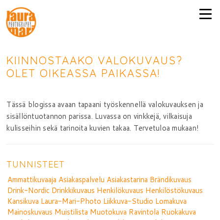
KIINNOSTAAKO VALOKUVAUS?
OLET OIKEASSA PAIKASSA!
Tässä blogissa avaan tapaani työskennellä valokuvauksen ja
sisällöntuotannon parissa. Luvassa on vinkkejä, vilkaisuja
kulisseihin sekä tarinoita kuvien takaa. Tervetuloa mukaan!
TUNNISTEET
Ammattikuvaaja
Asiakaspalvelu
Asiakastarina
Brändikuvaus
Drink-Nordic
Drinkkikuvaus
Henkilökuvaus
Henkilöstökuvaus
Kansikuva
Laura-Mari-Photo
Liikkuva-Studio
Lomakuva
Mainoskuvaus
Muistilista
Muotokuva
Ravintola
Ruokakuva